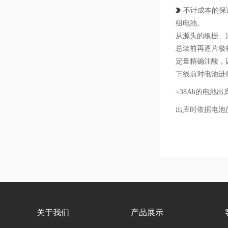
不计成本的保
组电池。
从源头的板栅、
总装前再逐片极
定量精确注酸，
下线前对电池进
≥38Ah的电池
出库时依据电池
关于我们
产品展示