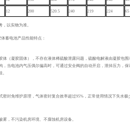
12
200
520.5
240
219
224
65
考，以实物为准。
列胶体蓄电池产品性能特点：
胶体（凝胶固体），不存在液体稀硫酸泄露问题，硫酸电解液由凝胶包围
构，当电池内气压偶尔偏高时，可通过安全阀的自动开启，泄掉压力，保
佳。
式密封免维护原理，气体密封复合效率超过95%，正常使用情况下失水极
酸雾，不污染机房环境、不腐蚀机房设备。