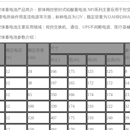
列胶体蓄电池产品简介：胶体阀控密封式铅酸蓄电池 NPJ系列主要应用于控
电所操作用直流电源等方面，标称电压为12V，额定容量为32AH到200AH
列胶体蓄电池主要应用领域：程控交换机、通信、UPS不间断电源、医疗
列胶体蓄电池参数介绍：
尺寸
额定电压
额定容量
参
(V)
(Ah)
(K
长(L)
宽(W)
高(H)
总高(H)
12
24
166
175
125
125
8
12
38
197
165
172
172
14
12
65
350
166
174
174
23
12
100
339
174
216
222
32
12
120
407
175
210
240
39
12
150
484
170
240
240
46