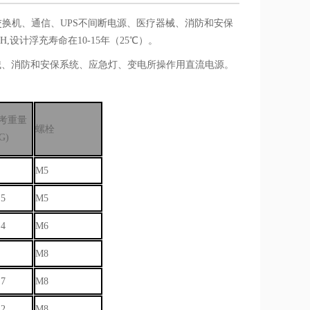
交换机、通信、UPS不间断电源、医疗器械、消防和安保
,设计浮充寿命在10-15年（25℃）。
器械、消防和安保系统、应急灯、变电所操作用直流电源。
考重量
螺栓
G)
M5
.5
M5
.4
M6
M8
.7
M8
.2
M8