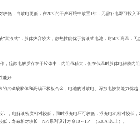
对较低，自放电更低，在20℃的干爽环境中放置1年，无需补电即可投入
液“富液式”，胶体热容较大，散热性能优于贫液式电池，耐50℃高温，无
温工作，硫酸电解质存在于胶体中，内阻虽稍大，但在低温时胶体电解质内
性能好
特殊的含磷酸胶体和高锡正极板合金，电池的过放电、深放电恢复能力优越
设计，电解液密度相对较低，同时浮充电压可较低，浮充电流相对较低，对
低，寿命相对较长，NPJ系列设计寿命10～15年（≥38Ah以上）。