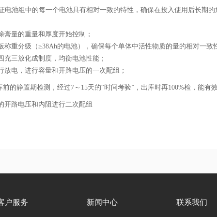
证电池组中的每一个电池具有相对一致的特性，确保在投入使用后长期的
涂膏量的重量和厚度开始控制；
板称重分级（≥38Ah的电池），确保每个单体中活性物质的量的相对一致
四充三放化成制度，均衡电池性能；
行放电，进行容量和开路电压的一次配组；
出库前的静置期检测，经过7～15天的“时间考验”，出库时再100%检，
的开路电压和内阻进行二次配组
客户服务
新闻中心
联系我们